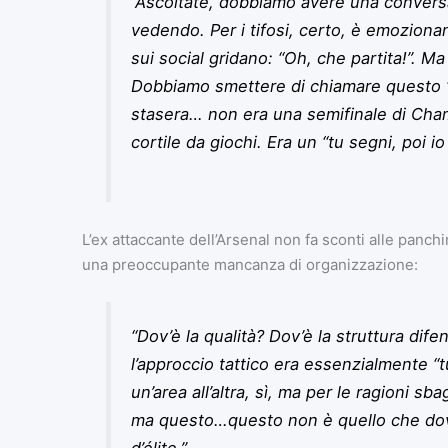
“Ascoltate, dobbiamo avere una convers
vedendo. Per i tifosi, certo, è emozionant
sui social gridano: “Oh, che partita!”. 
Dobbiamo smettere di chiamare questo “
stasera… non era una semifinale di Cham
cortile da giochi. Era un “tu segni, poi io
L’ex attaccante dell’Arsenal non fa sconti alle panc
una preoccupante mancanza di organizzazione:
“Dov’è la qualità? Dov’è la struttura dif
l’approccio tattico era essenzialmente “t
un’area all’altra, sì, ma per le ragioni sb
ma questo…questo non è quello che dov
d’élite.”