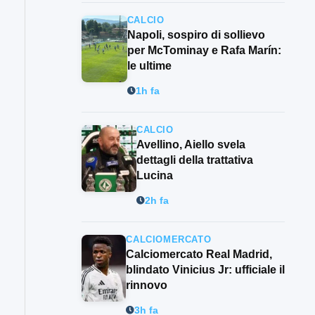
CALCIO
Napoli, sospiro di sollievo
per McTominay e Rafa Marín:
le ultime
1h fa
CALCIO
Avellino, Aiello svela
dettagli della trattativa
Lucina
2h fa
CALCIOMERCATO
Calciomercato Real Madrid,
blindato Vinicius Jr: ufficiale il
rinnovo
3h fa