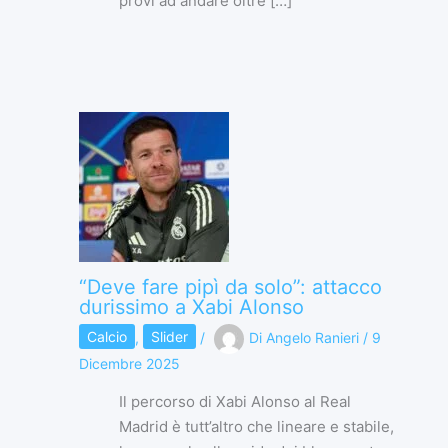
provi ad andare oltre […]
“Deve fare pipì da solo”: attacco
durissimo a Xabi Alonso
Calcio
,
Slider
/
Di
Angelo Ranieri
/
9
Dicembre 2025
Il percorso di Xabi Alonso al Real
Madrid è tutt’altro che lineare e stabile,