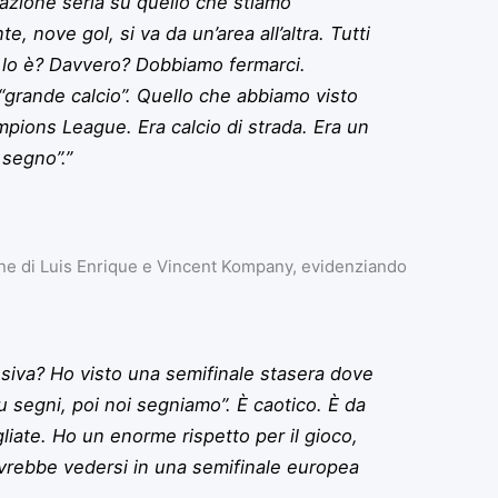
azione seria su quello che stiamo
e, nove gol, si va da un’area all’altra. Tutti
Ma lo è? Davvero? Dobbiamo fermarci.
grande calcio”. Quello che abbiamo visto
pions League. Era calcio di strada. Era un
 segno”.”
hine di Luis Enrique e Vincent Kompany, evidenziando
ensiva? Ho visto una semifinale stasera dove
u segni, poi noi segniamo”. È caotico. È da
agliate. Ho un enorme rispetto per il gioco,
rebbe vedersi in una semifinale europea