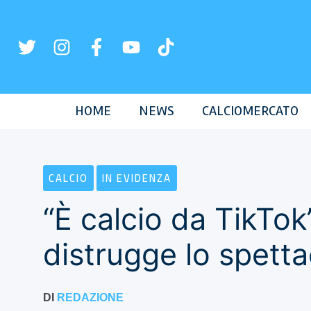
Vai
al
contenuto
HOME
NEWS
CALCIOMERCATO
CALCIO
IN EVIDENZA
“È calcio da TikTok
distrugge lo spett
DI
REDAZIONE