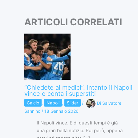
ARTICOLI CORRELATI
“Chiedete ai medici”. Intanto il Napoli
vince e conta i superstiti
Calcio
,
Napoli
,
Slider
/
Di
Salvatore
Sannino
/
18 Gennaio 2026
Il Napoli vince. E di questi tempi è già
una gran bella notizia. Poi però, appena