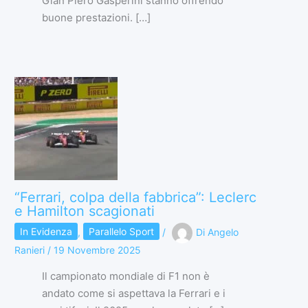
Gian Piero Gasperini stanno offrendo
buone prestazioni. […]
“Ferrari, colpa della fabbrica”: Leclerc
e Hamilton scagionati
In Evidenza
,
Parallelo Sport
/
Di
Angelo
Ranieri
/
19 Novembre 2025
Il campionato mondiale di F1 non è
andato come si aspettava la Ferrari e i