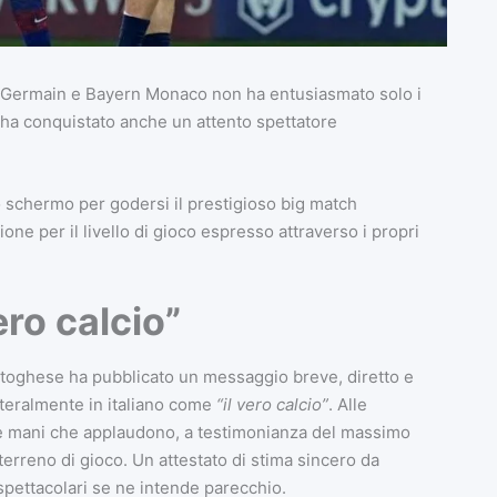
t-Germain e Bayern Monaco non ha entusiasmato solo i
ma ha conquistato anche un attento spettatore
llo schermo per godersi il prestigioso big match
ne per il livello di gioco espresso attraverso i propri
ero calcio”
portoghese ha pubblicato un messaggio breve, diretto e
etteralmente in italiano come
“il vero calcio”
. Alle
e mani che applaudono, a testimonianza del massimo
terreno di gioco. Un attestato di stima sincero da
spettacolari se ne intende parecchio.