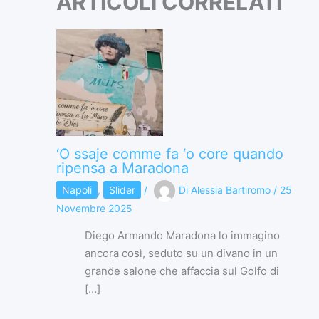
ARTICOLI CORRELATI
‘O ssaje comme fa ‘o core quando
ripensa a Maradona
Napoli
,
Slider
/
Di
Alessia Bartiromo
/
25
Novembre 2025
Diego Armando Maradona lo immagino
ancora così, seduto su un divano in un
grande salone che affaccia sul Golfo di
[…]