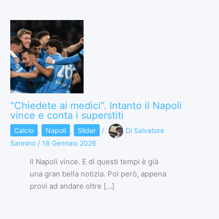
“Chiedete ai medici”. Intanto il Napoli
vince e conta i superstiti
Calcio
,
Napoli
,
Slider
/
Di
Salvatore
Sannino
/
18 Gennaio 2026
Il Napoli vince. E di questi tempi è già
una gran bella notizia. Poi però, appena
provi ad andare oltre […]