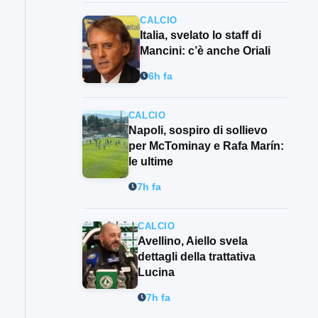
CALCIO
Italia, svelato lo staff di
Mancini: c’è anche Oriali
6h fa
CALCIO
Napoli, sospiro di sollievo
per McTominay e Rafa Marín:
le ultime
7h fa
CALCIO
Avellino, Aiello svela
dettagli della trattativa
Lucina
7h fa