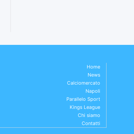
Home
News
Calciomercato
Napoli
Parallelo Sport
Kings League
Chi siamo
Contatti