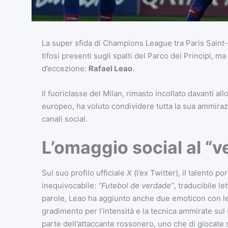
La super sfida di Champions League tra Paris Sain
tifosi presenti sugli spalti del Parco dei Principi, 
d’eccezione:
Rafael Leao
.
Il fuoriclasse del Milan, rimasto incollato davanti a
europeo, ha voluto condividere tutta la sua ammirazio
canali social.
L’omaggio social al “v
Sul suo profilo ufficiale
X
(l’ex Twitter), il talento 
inequivocabile:
“Futebol de verdade”
, traducibile l
parole, Leao ha aggiunto anche due emoticon con l
gradimento per l’intensità e la tecnica ammirate sul 
parte dell’attaccante rossonero, uno che di giocate 