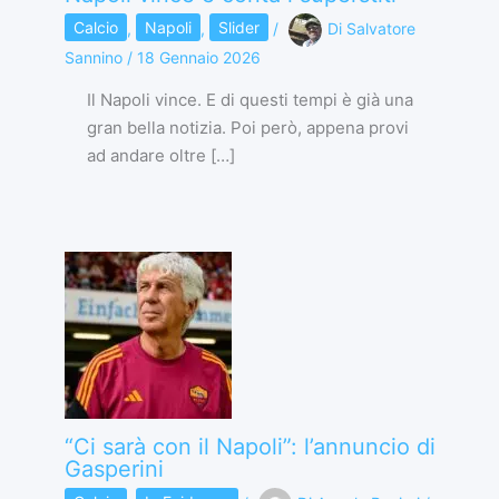
Calcio
,
Napoli
,
Slider
/
Di
Salvatore
Sannino
/
18 Gennaio 2026
Il Napoli vince. E di questi tempi è già una
gran bella notizia. Poi però, appena provi
ad andare oltre […]
“Ci sarà con il Napoli”: l’annuncio di
Gasperini