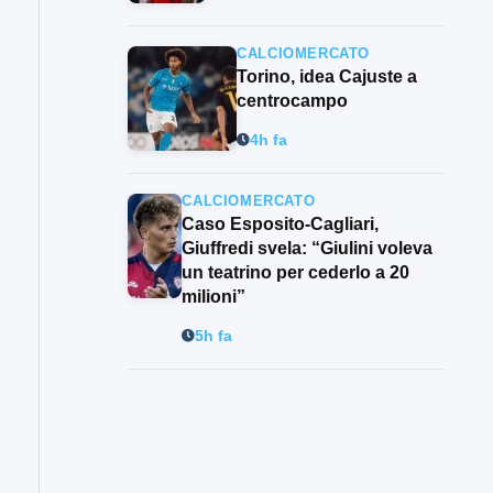
CALCIOMERCATO
Torino, idea Cajuste a
centrocampo
4h fa
CALCIOMERCATO
Caso Esposito-Cagliari,
Giuffredi svela: “Giulini voleva
un teatrino per cederlo a 20
milioni”
5h fa