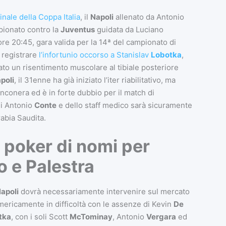
finale della Coppa Italia
, il
Napoli
allenato da Antonio
pionato contro la
Juventus
guidata da Luciano
re 20:45, gara valida per la 14ª del campionato di
 registrare
l’infortunio occorso a Stanislav
Lobotka
,
to un risentimento muscolare al tibiale posteriore
poli
, il 31enne ha già iniziato l’iter riabilitativo, ma
nconera ed è in forte dubbio per il match di
 di Antonio
Conte
e dello staff medico sarà sicuramente
rabia Saudita.
 poker di nomi per
 e Palestra
apoli
dovrà necessariamente intervenire sul mercato
ericamente in difficoltà con le assenze di Kevin
De
tka
, con i soli Scott
McTominay
, Antonio
Vergara
ed