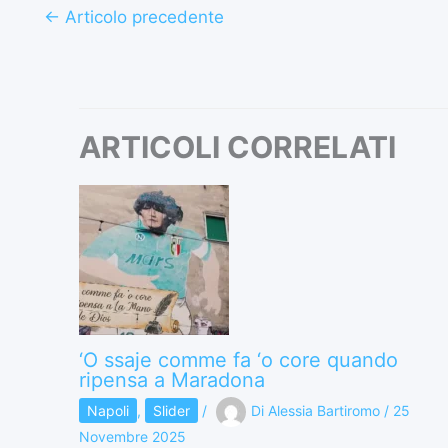
←
Articolo precedente
ARTICOLI CORRELATI
‘O ssaje comme fa ‘o core quando
ripensa a Maradona
Napoli
,
Slider
/
Di
Alessia Bartiromo
/
25
Novembre 2025