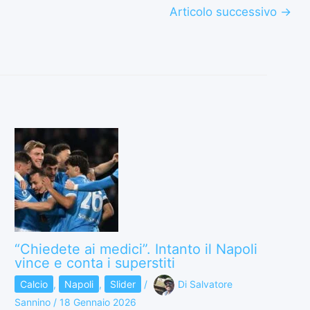
Articolo successivo
→
“Chiedete ai medici”. Intanto il Napoli
vince e conta i superstiti
Calcio
,
Napoli
,
Slider
/
Di
Salvatore
Sannino
/
18 Gennaio 2026