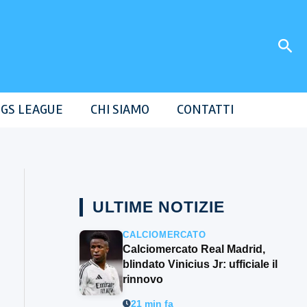
Cer
GS LEAGUE
CHI SIAMO
CONTATTI
ULTIME NOTIZIE
CALCIOMERCATO
Calciomercato Real Madrid,
blindato Vinicius Jr: ufficiale il
rinnovo
21 min fa