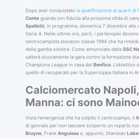
Dopo aver conquistato
la qualificazione ai quarti di 
Conte
guarda con fiducia alla prossima sfida di cam
Spalletti
, in programma, domenica 7 dicembre alle o
Serie A. Nelle ultime ore, però, i partenopei devono
centrocampista slovacco classe 1994 che ha rimedia
della gamba sinistra. Come annunciato dalla
SSC Na
salterà sicuramente la gara contro la formazione bia
Champions League
in casa del
Benfica
. L’obiettivo
quello di recuperalo per la Supercoppa Italiana in A
Calciomercato Napoli,
Manna: ci sono Mainoo
Vista l’emergenza che ha colpito il centrocampo, il
N
di gennaio per non lasciare scoperto un reparto num
Bruyne
, Frank
Anguissa
e, appunto, Stanislav
Lobo