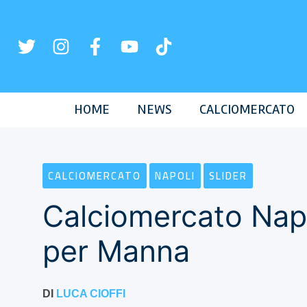
Vai
al
contenuto
HOME
NEWS
CALCIOMERCATO
CALCIOMERCATO
NAPOLI
SLIDER
Calciomercato Napo
per Manna
DI
LUCA CIOFFI