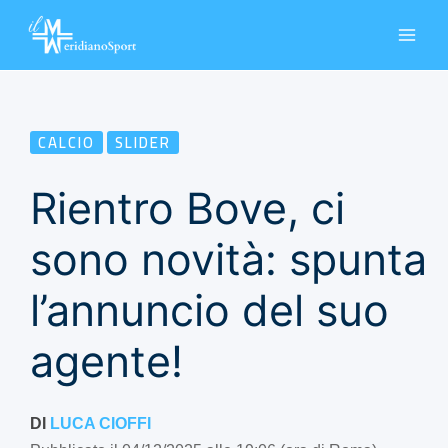
Vai
al
contenuto
CALCIO
SLIDER
Rientro Bove, ci
sono novità: spunta
l’annuncio del suo
agente!
DI
LUCA CIOFFI