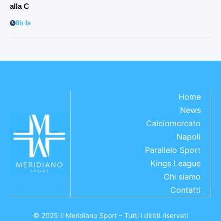
alla C
8h fa
Home
News
Calciomercato
Napoli
Parallelo Sport
Kings League
Chi siamo
Contatti
© 2025 Il Meridiano Sport – Tutti i diritti riservati