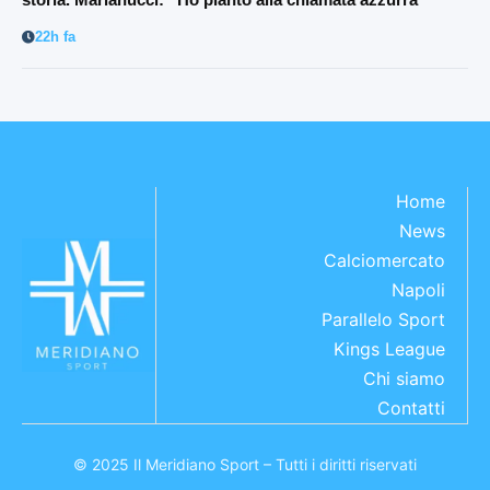
22h fa
Home
News
Calciomercato
Napoli
Parallelo Sport
Kings League
Chi siamo
Contatti
© 2025 Il Meridiano Sport – Tutti i diritti riservati