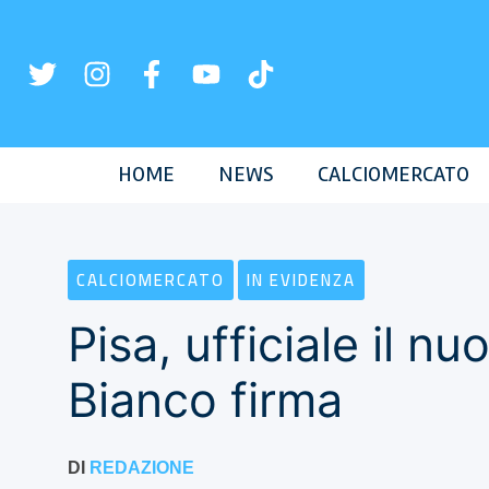
Vai
al
contenuto
HOME
NEWS
CALCIOMERCATO
CALCIOMERCATO
IN EVIDENZA
Pisa, ufficiale il n
Bianco firma
DI
REDAZIONE