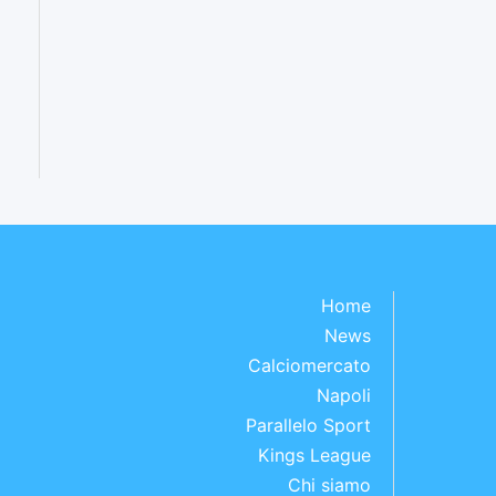
Home
News
Calciomercato
Napoli
Parallelo Sport
Kings League
Chi siamo