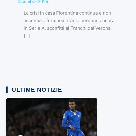
Dicembre 2025
La crisi in casa Fiorentina continua e non
accenna a fermarsi: i viola perdono ancora
in Serie A, sconfitti al Franchi dal Verona.
[…]
ULTIME NOTIZIE