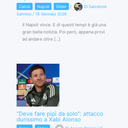
Calcio
,
Napoli
,
Slider
/
Di
Salvatore
Sannino
/
18 Gennaio 2026
Il Napoli vince. E di questi tempi è già una
gran bella notizia. Poi però, appena provi
ad andare oltre […]
“Deve fare pipì da solo”: attacco
durissimo a Xabi Alonso