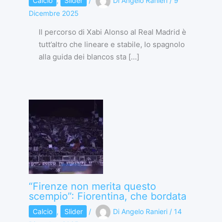
Calcio
,
Slider
/
Di
Angelo Ranieri
/
9
Dicembre 2025
Il percorso di Xabi Alonso al Real Madrid è
tutt’altro che lineare e stabile, lo spagnolo
alla guida dei blancos sta […]
“Firenze non merita questo
scempio”: Fiorentina, che bordata
Calcio
,
Slider
/
Di
Angelo Ranieri
/
14