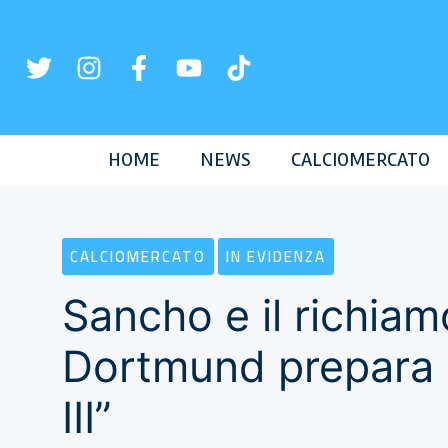
Vai
al
contenuto
HOME
NEWS
CALCIOMERCATO
CALCIOMERCATO
IN EVIDENZA
Sancho e il richiamo
Dortmund prepara i
III”