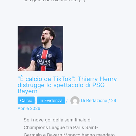
“È calcio da TikTok”: Thierry Henry
distrugge lo spettacolo di PSG-
Bayern
Calcio
,
In Evidenza
/
Di
Redazione
/
29
Aprile 2026
Se i nove gol della semifinale di
Champions League tra Paris Saint-
Germain e Bayern Monaco hanno mandato