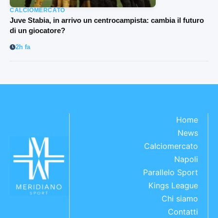
CALCIOMERCATO
Juve Stabia, in arrivo un centrocampista: cambia il futuro
di un giocatore?
2h fa
Home
News
Calciomercato
Napoli
Parallelo Sport
Kings League
Chi siamo
Contatti