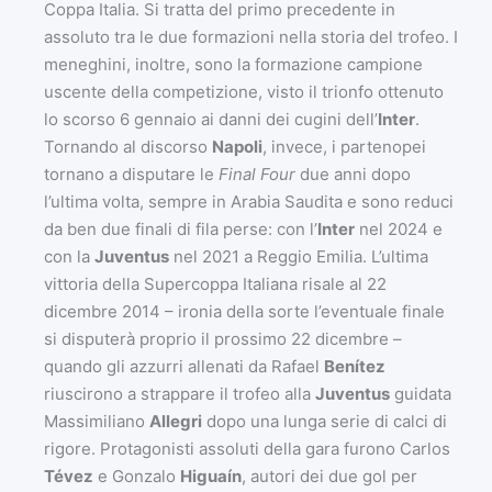
Coppa Italia. Si tratta del primo precedente in
assoluto tra le due formazioni nella storia del trofeo. I
meneghini, inoltre, sono la formazione campione
uscente della competizione, visto il trionfo ottenuto
lo scorso 6 gennaio ai danni dei cugini dell’
Inter
.
Tornando al discorso
Napoli
, invece, i partenopei
tornano a disputare le
Final Four
due anni dopo
l’ultima volta, sempre in Arabia Saudita e sono reduci
da ben due finali di fila perse: con l’
Inter
nel 2024 e
con la
Juventus
nel 2021 a Reggio Emilia. L’ultima
vittoria della Supercoppa Italiana risale al 22
dicembre 2014 – ironia della sorte l’eventuale finale
si disputerà proprio il prossimo 22 dicembre –
quando gli azzurri allenati da Rafael
Benítez
riuscirono a strappare il trofeo alla
Juventus
guidata
Massimiliano
Allegri
dopo una lunga serie di calci di
rigore. Protagonisti assoluti della gara furono Carlos
Tévez
e Gonzalo
Higuaín
, autori dei due gol per