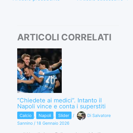
ARTICOLI CORRELATI
“Chiedete ai medici”. Intanto il
Napoli vince e conta i superstiti
Calcio
,
Napoli
,
Slider
/
Di
Salvatore
Sannino
/
18 Gennaio 2026