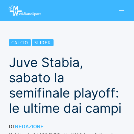
Vai
al
contenuto
CALCIO
SLIDER
Juve Stabia,
sabato la
semifinale playoff:
le ultime dai campi
DI
REDAZIONE