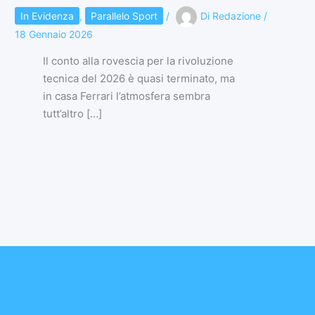
In Evidenza
,
Parallelo Sport
/
Di
Redazione
/
18 Gennaio 2026
Il conto alla rovescia per la rivoluzione
tecnica del 2026 è quasi terminato, ma
in casa Ferrari l’atmosfera sembra
tutt’altro […]