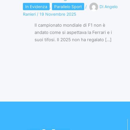
In Evidenza
,
Parallelo Sport
/
Di
Angelo
Ranieri
/
19 Novembre 2025
Il campionato mondiale di F1 non è
andato come si aspettava la Ferrari e i
suoi tifosi. Il 2025 non ha regalato […]