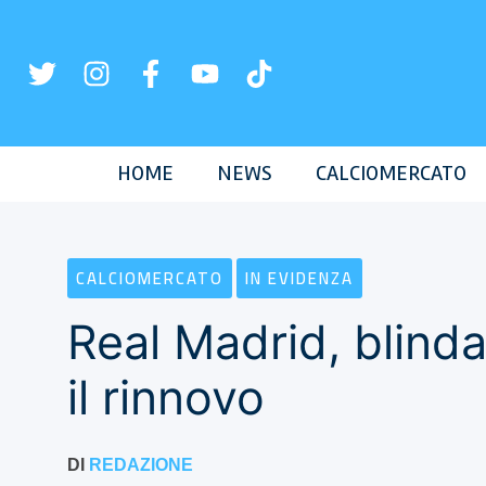
Vai
al
contenuto
HOME
NEWS
CALCIOMERCATO
CALCIOMERCATO
IN EVIDENZA
Real Madrid, blinda
il rinnovo
DI
REDAZIONE