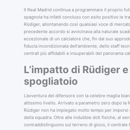
Il Real Madrid continua a programmare il proprio fu
spagnola ha infatti concluso con esito positivo le tr
Rüdiger, allontanando così qualsiasi voce di mercato 
precedente accordo si avvicinava alla naturale scad
eccezionale di un calciatore che, fin dal suo approdo
fiducia incondizionata dell’ambiente, dello staff te
centrali più affidabili e insuperabili del panorama ca
L’impatto di Rüdiger e 
spogliatoio
L’avventura del difensore con la celebre maglia bian
altissimo livello. Arrivato a parametro zero dopo la
Rüdiger non ha impiegato molto tempo per imporsi c
della squadra. Oltre alle indubbie doti fisiche, al se
contraddistinguono sul terreno di gioco, il centrale 