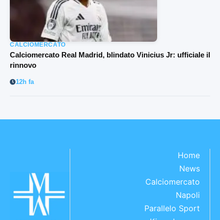
CALCIOMERCATO
Calciomercato Real Madrid, blindato Vinicius Jr: ufficiale il
rinnovo
12h fa
Home
News
Calciomercato
Napoli
Parallelo Sport