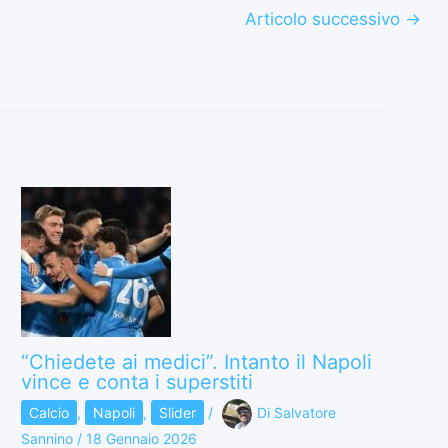
Articolo successivo
→
“Chiedete ai medici”. Intanto il Napoli
vince e conta i superstiti
Calcio
,
Napoli
,
Slider
/
Di
Salvatore
Sannino
/
18 Gennaio 2026