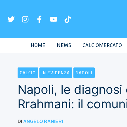
Vai
al
contenuto
HOME
NEWS
CALCIOMERCATO
CALCIO
IN EVIDENZA
NAPOLI
Napoli, le diagnosi 
Rrahmani: il comun
DI
ANGELO RANIERI