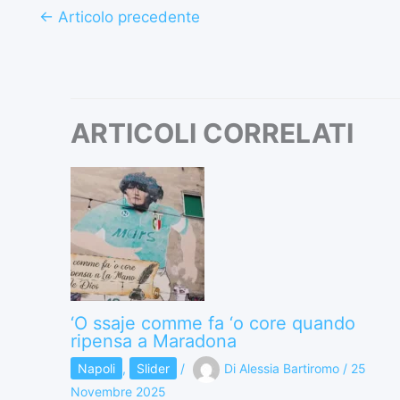
←
Articolo precedente
ARTICOLI CORRELATI
‘O ssaje comme fa ‘o core quando
ripensa a Maradona
Napoli
,
Slider
/
Di
Alessia Bartiromo
/
25
Novembre 2025