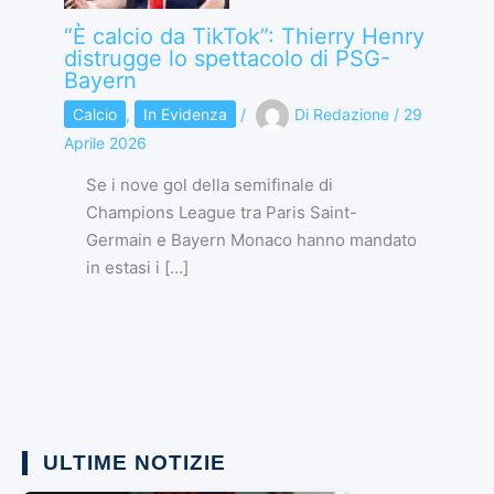
“È calcio da TikTok”: Thierry Henry
distrugge lo spettacolo di PSG-
Bayern
Calcio
,
In Evidenza
/
Di
Redazione
/
29
Aprile 2026
Se i nove gol della semifinale di
Champions League tra Paris Saint-
Germain e Bayern Monaco hanno mandato
in estasi i […]
ULTIME NOTIZIE