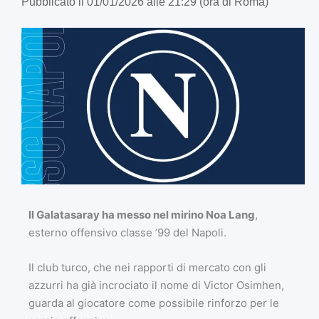
Pubblicato il 01/01/2026 alle 21:29 (ora di Roma)
Il Galatasaray ha messo nel mirino Noa Lang
,
esterno offensivo classe ’99 del Napoli.
Il club turco, che nei rapporti di mercato con gli
azzurri ha già incrociato il nome di Victor Osimhen,
guarda al giocatore come possibile rinforzo per le