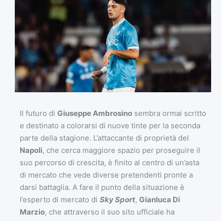
Il futuro di
Giuseppe Ambrosino
sembra ormai scritto
e destinato a colorarsi di nuove tinte per la seconda
parte della stagione. L’attaccante di proprietà del
Napoli
, che cerca maggiore spazio per proseguire il
suo percorso di crescita, è finito al centro di un’asta
di mercato che vede diverse pretendenti pronte a
darsi battaglia. A fare il punto della situazione è
l’esperto di mercato di
Sky Sport
,
Gianluca Di
Marzio
, che attraverso il suo sito ufficiale ha