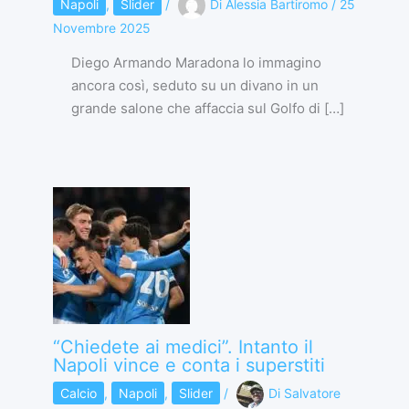
Napoli
,
Slider
/
Di
Alessia Bartiromo
/
25
Novembre 2025
Diego Armando Maradona lo immagino
ancora così, seduto su un divano in un
grande salone che affaccia sul Golfo di […]
“Chiedete ai medici”. Intanto il
Napoli vince e conta i superstiti
Calcio
,
Napoli
,
Slider
/
Di
Salvatore