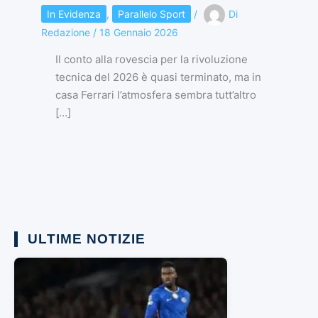
In Evidenza
,
Parallelo Sport
/
Di
Redazione
/
18 Gennaio 2026
Il conto alla rovescia per la rivoluzione
tecnica del 2026 è quasi terminato, ma in
casa Ferrari l’atmosfera sembra tutt’altro
[…]
ULTIME NOTIZIE