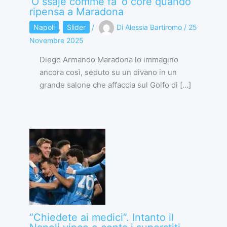
‘O ssaje comme fa ‘o core quando
ripensa a Maradona
Napoli
,
Slider
/
Di
Alessia Bartiromo
/
25
Novembre 2025
Diego Armando Maradona lo immagino
ancora così, seduto su un divano in un
grande salone che affaccia sul Golfo di […]
“Chiedete ai medici”. Intanto il