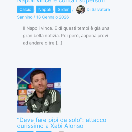
Napoli vince e conta i superstiti
Calcio
,
Napoli
,
Slider
/
Di
Salvatore
Sannino
/
18 Gennaio 2026
Il Napoli vince. E di questi tempi è già una
gran bella notizia. Poi però, appena provi
ad andare oltre […]
“Deve fare pipì da solo”: attacco
durissimo a Xabi Alonso