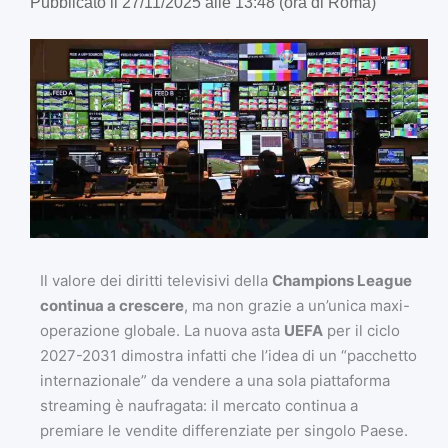
Pubblicato il 27/11/2025 alle 13:48 (ora di Roma)
Il valore dei diritti televisivi della
Champions League
continua a crescere
, ma non grazie a un’unica maxi-
operazione globale. La nuova asta
UEFA
per il ciclo
2027-2031 dimostra infatti che l’idea di un “pacchetto
internazionale” da vendere a una sola piattaforma
streaming è naufragata: il mercato continua a
premiare le vendite differenziate per singolo Paese.