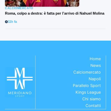
CALCIOMERCATO
Roma, colpo a destra: è fatta per l’arrivo di Nahuel Molina
11h fa
Home
News
Calciomercato
Napoli
Parallelo Sport
Kings League
Chi siamo
Contatti