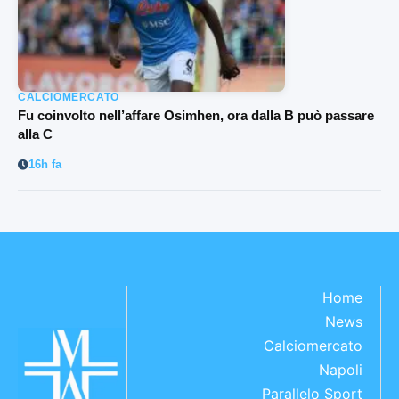
CALCIOMERCATO
Fu coinvolto nell’affare Osimhen, ora dalla B può passare
alla C
16h fa
Home
News
Calciomercato
Napoli
Parallelo Sport