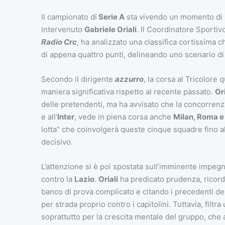
Il campionato di
Serie A
sta vivendo un momento di st
intervenuto
Gabriele Oriali
. Il Coordinatore Sportiv
Radio Crc
, ha analizzato una classifica cortissima
di appena quattro punti, delineando uno scenario di 
Secondo il dirigente
azzurro
, la corsa al Tricolore
maniera significativa rispetto al recente passato.
Ori
delle pretendenti, ma ha avvisato che la concorrenza s
e all’
Inter
, vede in piena corsa anche
Milan, Roma e
lotta” che coinvolgerà queste cinque squadre fino a
decisivo.
L’attenzione si è poi spostata sull’imminente impegno
contro la
Lazio
.
Oriali
ha predicato prudenza, ricord
banco di prova complicato e citando i precedenti del
per strada proprio contro i capitolini. Tuttavia, filtra
soprattutto per la crescita mentale del gruppo, che