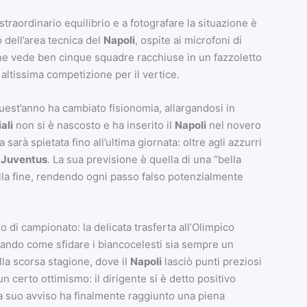
raordinario equilibrio e a fotografare la situazione è
o dell’area tecnica del
Napoli
, ospite ai microfoni di
 che vede ben cinque squadre racchiuse in un fazzoletto
altissima competizione per il vertice.
 quest’anno ha cambiato fisionomia, allargandosi in
ali
non si è nascosto e ha inserito il
Napoli
nel novero
arà spietata fino all’ultima giornata: oltre agli azzurri
 Juventus
. La sua previsione è quella di una “bella
lla fine, rendendo ogni passo falso potenzialmente
 di campionato: la delicata trasferta all’Olimpico
ando come sfidare i biancocelesti sia sempre un
la scorsa stagione, dove il
Napoli
lasciò punti preziosi
 un certo ottimismo: il dirigente si è detto positivo
 a suo avviso ha finalmente raggiunto una piena