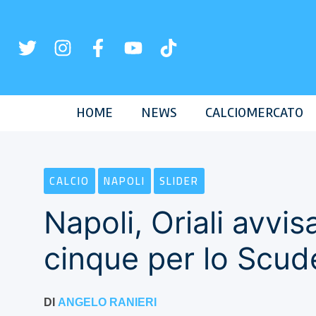
Vai
al
contenuto
HOME
NEWS
CALCIOMERCATO
CALCIO
NAPOLI
SLIDER
Napoli, Oriali avvisa
cinque per lo Scud
DI
ANGELO RANIERI