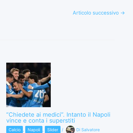
Articolo successivo
→
“Chiedete ai medici”. Intanto il Napoli
vince e conta i superstiti
Calcio
,
Napoli
,
Slider
/
Di
Salvatore