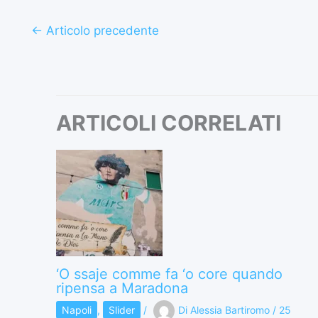
←
Articolo precedente
ARTICOLI CORRELATI
‘O ssaje comme fa ‘o core quando
ripensa a Maradona
Napoli
,
Slider
/
Di
Alessia Bartiromo
/
25