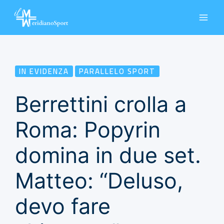
Vai
al
contenuto
IN EVIDENZA
PARALLELO SPORT
Berrettini crolla a
Roma: Popyrin
domina in due set.
Matteo: “Deluso,
devo fare