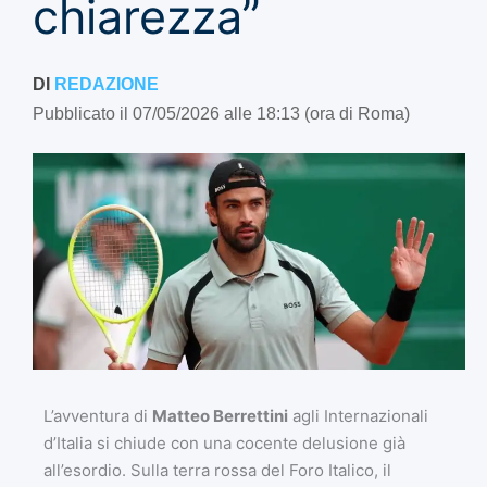
chiarezza”
DI
REDAZIONE
Pubblicato il 07/05/2026 alle 18:13 (ora di Roma)
L’avventura di
Matteo Berrettini
agli Internazionali
d’Italia si chiude con una cocente delusione già
all’esordio. Sulla terra rossa del Foro Italico, il