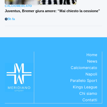
CALCIOMERCATO
Juventus, Bremer giura amore: “Mai chiesto la cessione”
5h fa
Home
News
Calciomercato
Napoli
Parallelo Sport
Kings League
Chi siamo
Contatti