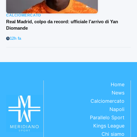
CALCIOMERCATO
Real Madrid, colpo da record: ufficiale l’arrivo di Yan
Diomande
12h fa
Home
News
Calciomercato
Napoli
Parallelo Sport
Kings League
Chi siamo