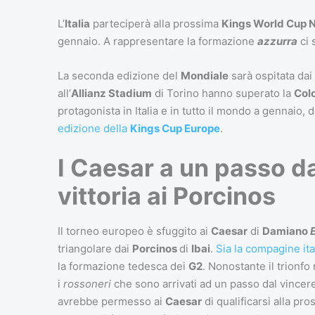
L’
Italia
parteciperà alla prossima
Kings World Cup N
gennaio. A rappresentare la formazione
azzurra
ci 
La seconda edizione del
Mondiale
sarà ospitata dai
all’
Allianz Stadium
di Torino hanno superato la
Col
protagonista in Italia e in tutto il mondo a gennaio
edizione della
Kings Cup Europe
.
I Caesar a un passo d
vittoria ai Porcinos
Il torneo europeo è sfuggito ai
Caesar
di
Damiano
E
triangolare dai
Porcinos
di
Ibai
.
Sia la compagine ita
la formazione tedesca dei
G2
. Nonostante il trionfo
i
rossoneri
che sono arrivati ad un passo dal vincere 
avrebbe permesso ai
Caesar
di qualificarsi alla pr