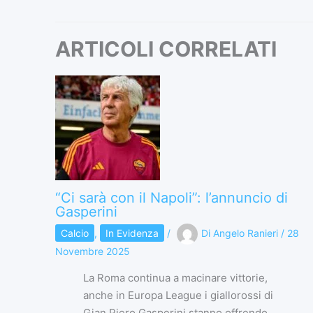
ARTICOLI CORRELATI
“Ci sarà con il Napoli”: l’annuncio di
Gasperini
Calcio
,
In Evidenza
/
Di
Angelo Ranieri
/
28
Novembre 2025
La Roma continua a macinare vittorie,
anche in Europa League i giallorossi di
Gian Piero Gasperini stanno offrendo