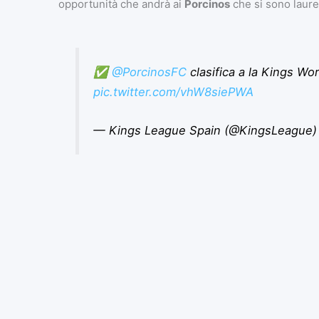
opportunità che andrà ai
Porcinos
che si sono laure
✅
@PorcinosFC
clasifica a la Kings Wo
pic.twitter.com/vhW8siePWA
— Kings League Spain (@KingsLeague