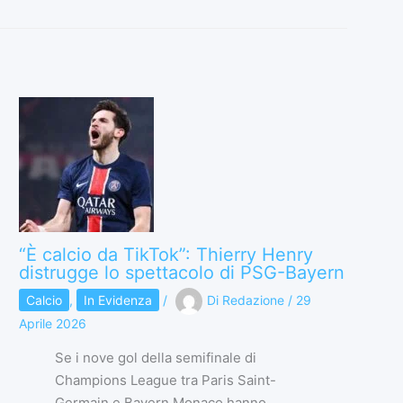
“È calcio da TikTok”: Thierry Henry
distrugge lo spettacolo di PSG-Bayern
Calcio
,
In Evidenza
/
Di
Redazione
/
29
Aprile 2026
Se i nove gol della semifinale di
Champions League tra Paris Saint-
Germain e Bayern Monaco hanno