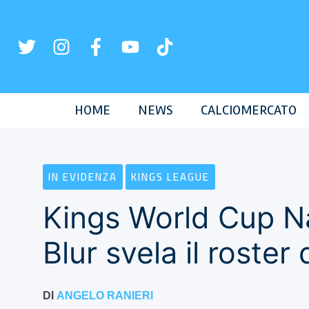
Vai
al
contenuto
HOME
NEWS
CALCIOMERCATO
IN EVIDENZA
KINGS LEAGUE
Kings World Cup Na
Blur svela il roster d
DI
ANGELO RANIERI