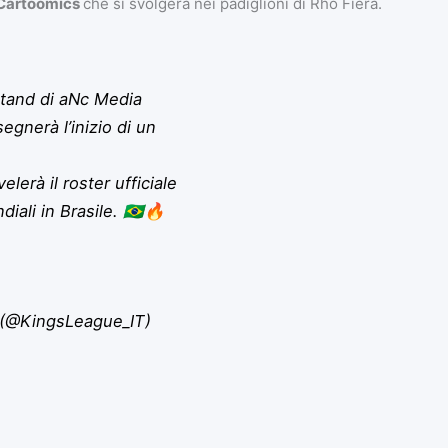
Cartoomics
che si svolgerà nei padiglioni di Rho Fiera.
stand di aNc Media
nerà l’inizio di un
elerà il roster ufficiale
iali in Brasile. 🇧🇷🔥
y (@KingsLeague_IT)