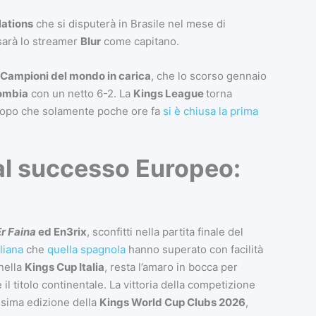
ations
che si disputerà in Brasile nel mese di
sarà lo streamer
Blur
come capitano.
Campioni del mondo in carica
, che lo scorso gennaio
ombia
con un netto 6-2. La
Kings League
torna
, dopo che solamente poche ore fa
si è chiusa la prima
al successo Europeo:
r Faina
ed En3rix
, sconfitti nella partita finale del
liana
che
quella spagnola
hanno superato con facilità
 nella
Kings Cup Italia
, resta l’amaro in bocca per
il titolo continentale. La vittoria della competizione
ossima edizione della
Kings World Cup Clubs 2026
,