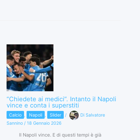
“Chiedete ai medici”. Intanto il Napoli
vince e conta i superstiti
Calcio
,
Napoli
,
Slider
/
Di
Salvatore
Sannino
/
18 Gennaio 2026
Il Napoli vince. E di questi tempi è già