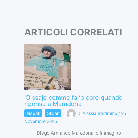
ARTICOLI CORRELATI
‘O ssaje comme fa ‘o core quando
ripensa a Maradona
Napoli
,
Slider
/
Di
Alessia Bartiromo
/
25
Novembre 2025
Diego Armando Maradona lo immagino