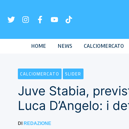
Vai
al
contenuto
HOME
NEWS
CALCIOMERCATO
CALCIOMERCATO
SLIDER
Juve Stabia, previs
Luca D’Angelo: i det
DI
REDAZIONE