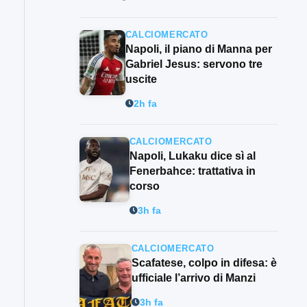
CALCIOMERCATO
Napoli, il piano di Manna per
Gabriel Jesus: servono tre
uscite
2h fa
CALCIOMERCATO
Napoli, Lukaku dice sì al
Fenerbahce: trattativa in
corso
3h fa
CALCIOMERCATO
Scafatese, colpo in difesa: è
ufficiale l’arrivo di Manzi
3h fa