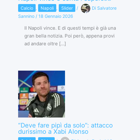
Calcio
,
Napoli
,
Slider
/
Di
Salvatore
Sannino
/
18 Gennaio 2026
Il Napoli vince. E di questi tempi è già una
gran bella notizia. Poi però, appena provi
ad andare oltre […]
“Deve fare pipì da solo”: attacco
durissimo a Xabi Alonso