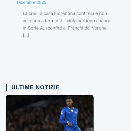
Dicembre 2025
La crisi in casa Fiorentina continua e non
accenna a fermarsi: i viola perdono ancora
in Serie A, sconfitti al Franchi dal Verona.
[…]
ULTIME NOTIZIE