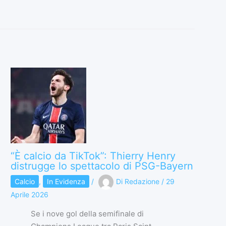
“È calcio da TikTok”: Thierry Henry
distrugge lo spettacolo di PSG-Bayern
Calcio
,
In Evidenza
/
Di
Redazione
/
29
Aprile 2026
Se i nove gol della semifinale di