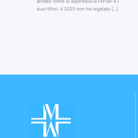
andato come si aspettava la Ferrari e i
suoi tifosi. Il 2025 non ha regalato […]