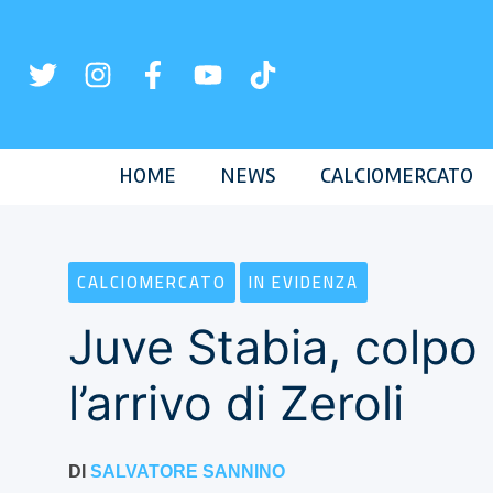
Vai
al
contenuto
HOME
NEWS
CALCIOMERCATO
CALCIOMERCATO
IN EVIDENZA
Juve Stabia, colpo d
l’arrivo di Zeroli
DI
SALVATORE SANNINO