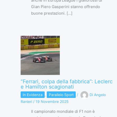
anche in Europa League i giallorossi di
Gian Piero Gasperini stanno offrendo
buone prestazioni. […]
“Ferrari, colpa della fabbrica”: Leclerc
e Hamilton scagionati
In Evidenza
,
Parallelo Sport
/
Di
Angelo
Ranieri
/
19 Novembre 2025
Il campionato mondiale di F1 non è