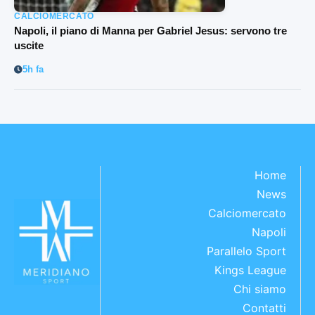
CALCIOMERCATO
Napoli, il piano di Manna per Gabriel Jesus: servono tre
uscite
5h fa
Home
News
Calciomercato
Napoli
Parallelo Sport
Kings League
Chi siamo
Contatti