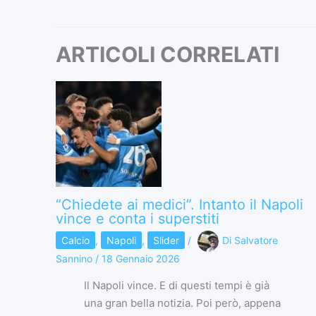
ARTICOLI CORRELATI
“Chiedete ai medici”. Intanto il Napoli
vince e conta i superstiti
Calcio
,
Napoli
,
Slider
/
Di
Salvatore
Sannino
/
18 Gennaio 2026
Il Napoli vince. E di questi tempi è già
una gran bella notizia. Poi però, appena