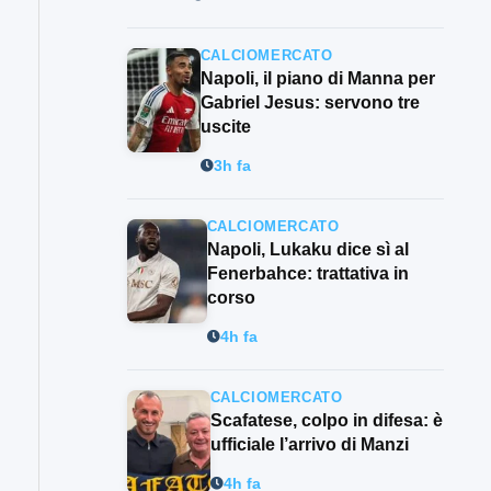
CALCIOMERCATO
Napoli, il piano di Manna per
Gabriel Jesus: servono tre
uscite
3h fa
CALCIOMERCATO
Napoli, Lukaku dice sì al
Fenerbahce: trattativa in
corso
4h fa
CALCIOMERCATO
Scafatese, colpo in difesa: è
ufficiale l’arrivo di Manzi
4h fa