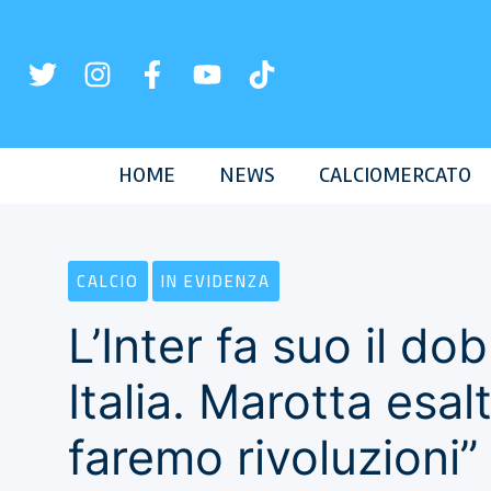
Vai
al
contenuto
HOME
NEWS
CALCIOMERCATO
CALCIO
IN EVIDENZA
L’Inter fa suo il d
Italia. Marotta esa
faremo rivoluzioni”