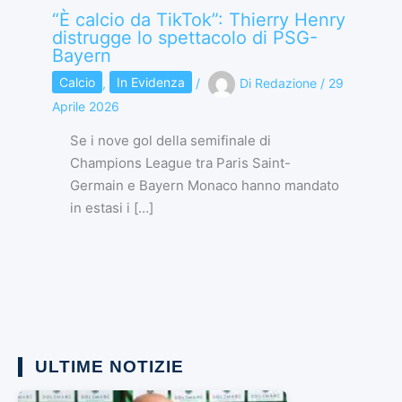
“È calcio da TikTok”: Thierry Henry
distrugge lo spettacolo di PSG-
Bayern
Calcio
,
In Evidenza
/
Di
Redazione
/
29
Aprile 2026
Se i nove gol della semifinale di
Champions League tra Paris Saint-
Germain e Bayern Monaco hanno mandato
in estasi i […]
ULTIME NOTIZIE