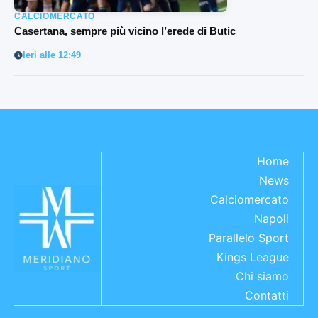
CALCIOMERCATO
Casertana, sempre più vicino l’erede di Butic
Ieri alle 12:49
Home
News
Calciomercato
Napoli
Parallelo Sport
Kings League
Chi siamo
Contatti