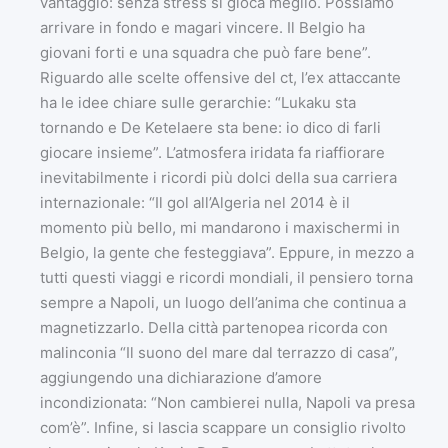
vantaggio: senza stress si gioca meglio. Possiamo
arrivare in fondo e magari vincere. Il Belgio ha
giovani forti e una squadra che può fare bene”.
Riguardo alle scelte offensive del ct, l’ex attaccante
ha le idee chiare sulle gerarchie: “Lukaku sta
tornando e De Ketelaere sta bene: io dico di farli
giocare insieme”. L’atmosfera iridata fa riaffiorare
inevitabilmente i ricordi più dolci della sua carriera
internazionale: “Il gol all’Algeria nel 2014 è il
momento più bello, mi mandarono i maxischermi in
Belgio, la gente che festeggiava”. Eppure, in mezzo a
tutti questi viaggi e ricordi mondiali, il pensiero torna
sempre a Napoli, un luogo dell’anima che continua a
magnetizzarlo. Della città partenopea ricorda con
malinconia “Il suono del mare dal terrazzo di casa”,
aggiungendo una dichiarazione d’amore
incondizionata: “Non cambierei nulla, Napoli va presa
com’è”. Infine, si lascia scappare un consiglio rivolto