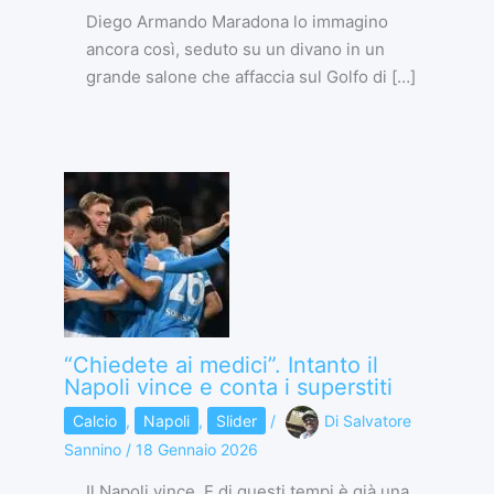
Diego Armando Maradona lo immagino
ancora così, seduto su un divano in un
grande salone che affaccia sul Golfo di […]
“Chiedete ai medici”. Intanto il
Napoli vince e conta i superstiti
Calcio
,
Napoli
,
Slider
/
Di
Salvatore
Sannino
/
18 Gennaio 2026
Il Napoli vince. E di questi tempi è già una