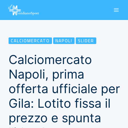
Vai
al
contenuto
CALCIOMERCATO
NAPOLI
SLIDER
Calciomercato
Napoli, prima
offerta ufficiale per
Gila: Lotito fissa il
prezzo e spunta