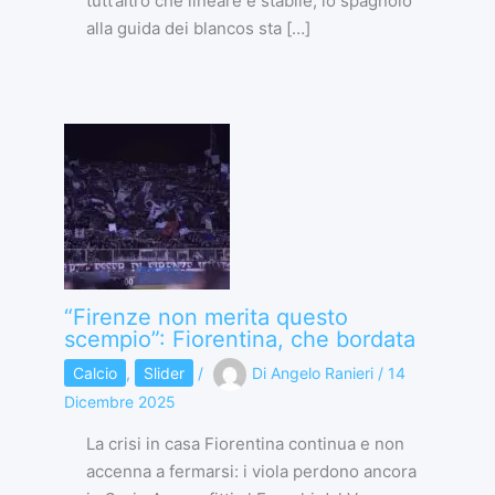
tutt’altro che lineare e stabile, lo spagnolo
alla guida dei blancos sta […]
“Firenze non merita questo
scempio”: Fiorentina, che bordata
Calcio
,
Slider
/
Di
Angelo Ranieri
/
14
Dicembre 2025
La crisi in casa Fiorentina continua e non
accenna a fermarsi: i viola perdono ancora