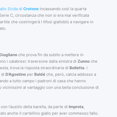
allo
Scida
di
Crotone
incassando così la quarta
Serie C, circostanza che non si era mai verificata
artite che costringerà i tifosi gialloblù a navigare in
ato.
Giugliano
che prova fin da subito a mettere in
anno i calabresi: traversone dalla sinistra di
Zunno
che
esta, trova la risposta straordinaria di
Bolletta
. I
 di
D’Agostino
per
Baldé
che, però, calcia addosso a
ssando a tutto campo i padroni di casa che hanno
no vicinissimi al vantaggio con una bella conclusione di
con l’ausilio della barella, da parte di
Improta
,
ato anche il cartellino giallo per aver commesso fallo.