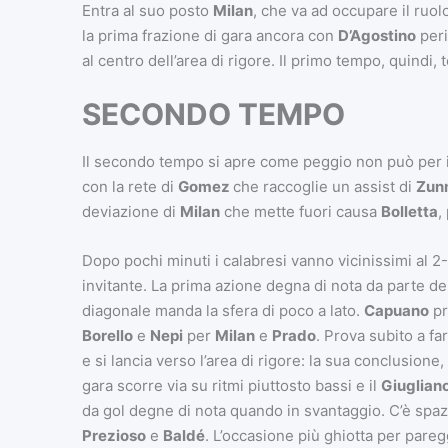
Entra al suo posto
Milan
, che va ad occupare il ruol
la prima frazione di gara ancora con
D’Agostino
peri
al centro dell’area di rigore. Il primo tempo, quindi, 
SECONDO TEMPO
Il secondo tempo si apre come peggio non può per 
con la rete di
Gomez
che raccoglie un assist di
Zun
deviazione di
Milan
che mette fuori causa
Bolletta
,
Dopo pochi minuti i calabresi vanno vicinissimi al 
invitante. La prima azione degna di nota da parte dei
diagonale manda la sfera di poco a lato.
Capuano
pr
Borello
e
Nepi
per
Milan
e
Prado
. Prova subito a fa
e si lancia verso l’area di rigore: la sua conclusione
gara scorre via su ritmi piuttosto bassi e il
Giuglian
da gol degne di nota quando in svantaggio. C’è spa
Prezioso
e
Baldé
. L’occasione più ghiotta per pareg