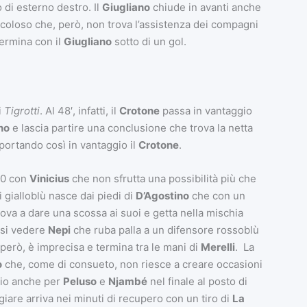
o di esterno destro. Il
Giugliano
chiude in avanti anche
coloso che, però, non trova l’assistenza dei compagni
termina con il
Giugliano
sotto di un gol.
i
Tigrotti
. Al 48′, infatti, il
Crotone
passa in vantaggio
no
e lascia partire una conclusione che trova la netta
 portando così in vantaggio il
Crotone
.
2-0 con
Vinicius
che non sfrutta una possibilità più che
 gialloblù nasce dai piedi di
D’Agostino
che con un
ova a dare una scossa ai suoi e getta nella mischia
rsi vedere
Nepi
che ruba palla a un difensore rossoblù
, però, è imprecisa e termina tra le mani di
Merelli
. La
o
che, come di consueto, non riesce a creare occasioni
zio anche per
Peluso
e
Njambé
nel finale al posto di
giare arriva nei minuti di recupero con un tiro di
La