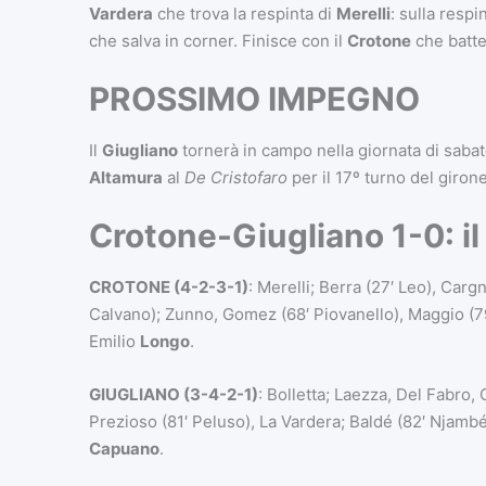
Vardera
che trova la respinta di
Merelli
: sulla respi
che salva in corner. Finisce con il
Crotone
che batte
PROSSIMO IMPEGNO
Il
Giugliano
tornerà in campo nella giornata di sabato
Altamura
al
De Cristofaro
per il 17º turno del girone
Crotone-Giugliano 1-0: il 
CROTONE (4-2-3-1)
: Merelli; Berra (27′ Leo), Cargn
Calvano); Zunno, Gomez (68′ Piovanello), Maggio (79′
Emilio
Longo
.
GIUGLIANO (3-4-2-1)
: Bolletta; Laezza, Del Fabro, 
Prezioso (81′ Peluso), La Vardera; Baldé (82′ Njambé
Capuano
.