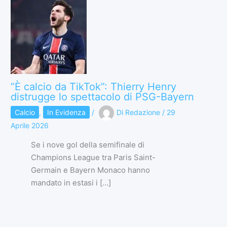
“È calcio da TikTok”: Thierry Henry
distrugge lo spettacolo di PSG-Bayern
Calcio
,
In Evidenza
/
Di
Redazione
/
29
Aprile 2026
Se i nove gol della semifinale di
Champions League tra Paris Saint-
Germain e Bayern Monaco hanno
mandato in estasi i […]