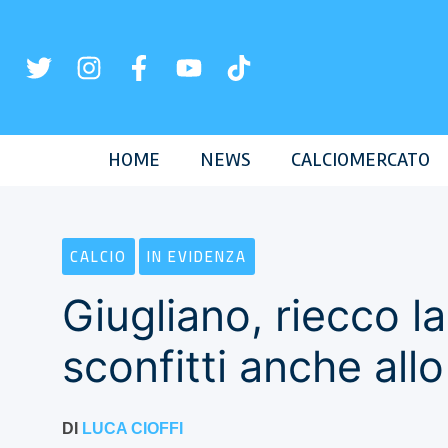
Vai
al
contenuto
HOME
NEWS
CALCIOMERCATO
CALCIO
IN EVIDENZA
Giugliano, riecco la 
sconfitti anche all
DI
LUCA CIOFFI