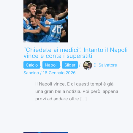
“Chiedete ai medici”. Intanto il Napoli
vince e conta i superstiti
Calcio
,
Napoli
,
Slider
/
Di
Salvatore
Sannino
/
18 Gennaio 2026
Il Napoli vince. E di questi tempi è già
una gran bella notizia. Poi però, appena
provi ad andare oltre […]