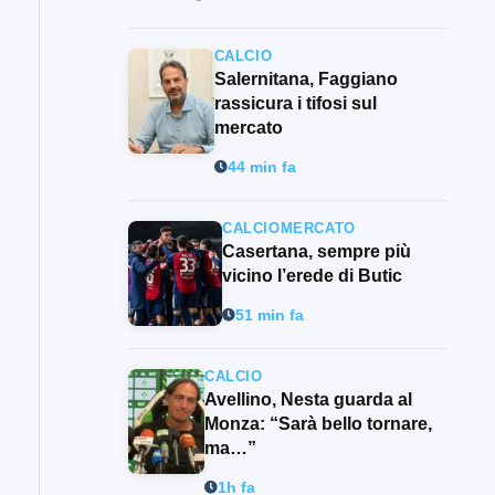
CALCIO
Salernitana, Faggiano
rassicura i tifosi sul
mercato
44 min fa
CALCIOMERCATO
Casertana, sempre più
vicino l’erede di Butic
51 min fa
CALCIO
Avellino, Nesta guarda al
Monza: “Sarà bello tornare,
ma…”
1h fa