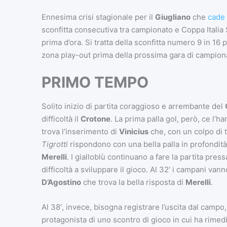
Ennesima crisi stagionale per il
Giugliano
che
cade 
sconfitta consecutiva tra campionato e Coppa Italia 
prima d’ora. Si tratta della sconfitta numero 9 in 16 p
zona play-out prima della prossima gara di campion
PRIMO TEMPO
Solito inizio di partita coraggioso e arrembante del
difficoltà il
Crotone
. La prima palla gol, però, ce l’h
trova l’inserimento di
Vinicius
che, con un colpo di t
Tigrotti
rispondono con una bella palla in profondità
Merelli
. I gialloblù continuano a fare la partita pre
difficoltà a sviluppare il gioco. Al 32′ i campani van
D’Agostino
che trova la bella risposta di
Merelli
.
Al 38′, invece, bisogna registrare l’uscita dal campo, 
protagonista di uno scontro di gioco in cui ha rimedi