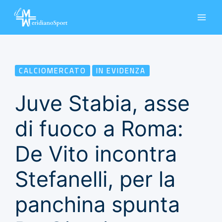
Vai
al
contenuto
CALCIOMERCATO
IN EVIDENZA
Juve Stabia, asse
di fuoco a Roma:
De Vito incontra
Stefanelli, per la
panchina spunta