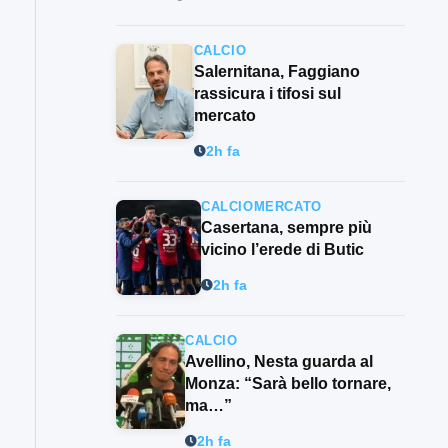
CALCIO
Salernitana, Faggiano
rassicura i tifosi sul
mercato
2h fa
CALCIOMERCATO
Casertana, sempre più
vicino l’erede di Butic
2h fa
CALCIO
Avellino, Nesta guarda al
Monza: “Sarà bello tornare,
ma…”
2h fa