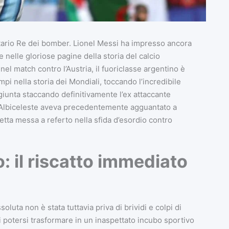
tario Re dei bomber. Lionel Messi ha impresso ancora
e nelle gloriose pagine della storia del calcio
nel match contro l’Austria, il fuoriclasse argentino è
empi nella storia dei Mondiali, toccando l’incredibile
giunta staccando definitivamente l’ex attaccante
l’Albiceleste aveva precedentemente agguantato a
letta messa a referto nella sfida d’esordio contro
o: il riscatto immediato
luta non è stata tuttavia priva di brividi e colpi di
 potersi trasformare in un inaspettato incubo sportivo