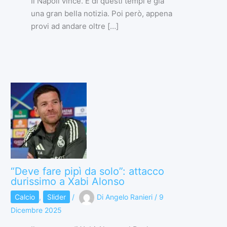
Il Napoli vince. E di questi tempi è già
una gran bella notizia. Poi però, appena
provi ad andare oltre […]
“Deve fare pipì da solo”: attacco
durissimo a Xabi Alonso
Calcio
,
Slider
/
Di
Angelo Ranieri
/
9
Dicembre 2025