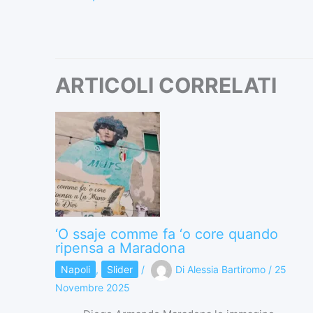
ARTICOLI CORRELATI
‘O ssaje comme fa ‘o core quando
ripensa a Maradona
Napoli
,
Slider
/
Di
Alessia Bartiromo
/
25
Novembre 2025