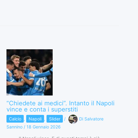
“Chiedete ai medici”. Intanto il Napoli
vince e conta i superstiti
Calcio
,
Napoli
,
Slider
/
Di
Salvatore
Sannino
/
18 Gennaio 2026