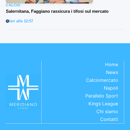
CALCIO
Salernitana, Faggiano rassicura i tifosi sul mercato
Ieri alle 12:57
Home
News
Calciomercato
Napoli
Parallelo Sport
Kings League
Chi siamo
Contatti