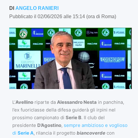
DI
ANGELO RANIERI
Pubblicato il 02/06/2026 alle 15:14 (ora di Roma)
L’
Avellino
riparte da
Alessandro Nesta
in panchina,
l’ex fuoriclasse della difesa guiderà gli irpini nel
prossimo campionato di
Serie B
. Il club del
presidente
D’Agostino
,
sempre ambizioso e voglioso
di
Serie A
, rilancia il progetto
biancoverde
con