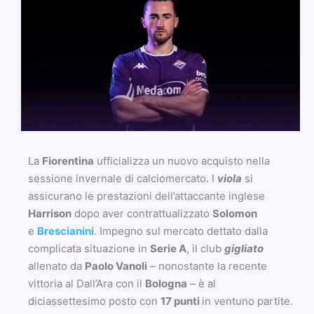
La
Fiorentina
ufficializza un nuovo acquisto nella
sessione invernale di calciomercato. I
viola
si
assicurano le prestazioni dell’attaccante inglese
Harrison
dopo aver contrattualizzato
Solomon
e
Brescianini
. Impegno sul mercato dettato dalla
complicata situazione in
Serie A
, il club
gigliato
allenato da
Paolo Vanoli
– nonostante la recente
vittoria al Dall’Ara con il
Bologna
– è al
diciassettesimo posto con
17 punti
in ventuno partite.