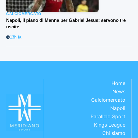
CALCIOMERCATO
Napoli, il piano di Manna per Gabriel Jesus: servono tre
uscite
13h fa
Home
News
Calciomercato
Napoli
Parallelo Sport
Kings League
Chi siamo