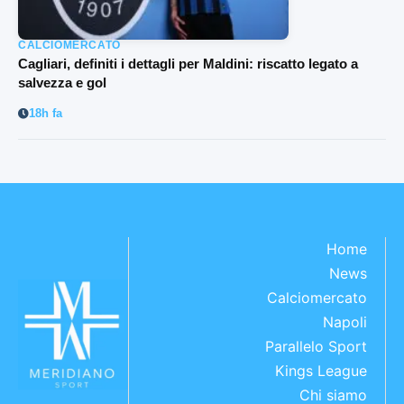
CALCIOMERCATO
Cagliari, definiti i dettagli per Maldini: riscatto legato a
salvezza e gol
18h fa
Home
News
Calciomercato
Napoli
Parallelo Sport
Kings League
Chi siamo