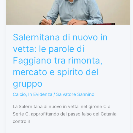
le
parole
di
Faggiano
tra
Salernitana di nuovo in
rimonta,
vetta: le parole di
mercato
e
Faggiano tra rimonta,
spirito
mercato e spirito del
del
gruppo
gruppo
Calcio
,
In Evidenza
/
Salvatore Sannino
La Salernitana di nuovo in vetta nel girone C di
Serie C, approfittando del passo falso del Catania
contro il