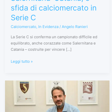
sfida di calciomercato in
Serie C
Calciomercato
,
In Evidenza
/
Angelo Ranieri
La Serie C si conferma un campionato difficile ed
equilibrato, anche corazzate come Salernitana e
Catania – costruite per vincere […]
Leggi tutto »
Salernitana
di
nuovo
in
vetta: