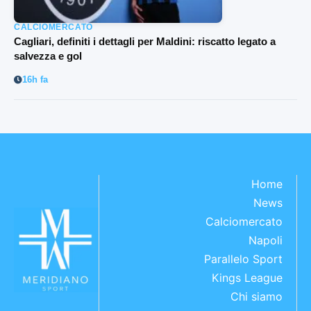
CALCIOMERCATO
Cagliari, definiti i dettagli per Maldini: riscatto legato a
salvezza e gol
16h fa
Home
News
Calciomercato
Napoli
Parallelo Sport
Kings League
Chi siamo