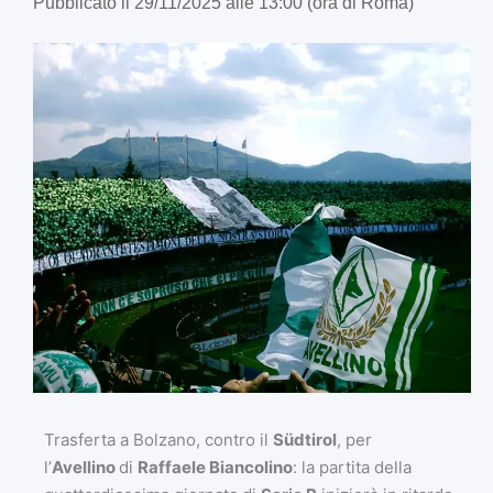
Pubblicato il 29/11/2025 alle 13:00 (ora di Roma)
Trasferta a Bolzano, contro il
Südtirol
, per
l’
Avellino
di
Raffaele Biancolino
: la partita della