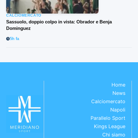
CALCIOMERCATO
Sassuolo, doppio colpo in vista: Obrador e Benja
Dominguez
5h fa
Home
News
Calciomercato
Napoli
Parallelo Sport
Kings League
Chi siamo