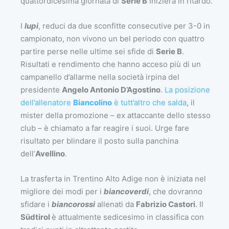
quattordicesima giornata di
Serie B
inizierà in ritardo.
I
lupi
, reduci da due sconfitte consecutive per 3-0 in
campionato, non vivono un bel periodo con quattro
partire perse nelle ultime sei sfide di
Serie B
.
Risultati e rendimento che hanno acceso più di un
campanello d’allarme nella società irpina del
presidente
Angelo Antonio D’Agostino
.
La posizione
dell’allenatore
Biancolino
è tutt’altro che salda
, il
mister della promozione – ex attaccante dello stesso
club – è chiamato a far reagire i suoi. Urge fare
risultato per blindare il posto sulla panchina
dell’
Avellino
.
La trasferta in Trentino Alto Adige non è iniziata nel
migliore dei modi per i
biancoverdi
, che dovranno
sfidare i
biancorossi
allenati da
Fabrizio Castori
. Il
Südtirol
è attualmente sedicesimo in classifica con