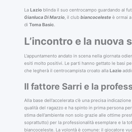
La
Lazio
blinda il suo centrocampo guardando al fut
Gianluca Di Marzio
, il club
biancoceleste
è ormai a
di
Toma Basic
.
L’incontro e la nuova
L’appuntamento andato in scena nella giornata odiern
esiti molto positivi. Le parti hanno gettato le basi p
che legherà il centrocampista croato alla
Lazio
addir
Il fattore Sarri e la profes
Alla base dell’accelerata c’è una precisa indicazione
qualità del ragazzo e ha spinto in prima persona per
stima dell’ambiente non solo grazie alle ottime pres
soprattutto) per la professionalità esemplare e la to
biancoceleste. La volontà è comune: il giocatore vuo