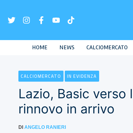
Vai
al
contenuto
HOME
NEWS
CALCIOMERCATO
CALCIOMERCATO
IN EVIDENZA
Lazio, Basic verso
rinnovo in arrivo
DI
ANGELO RANIERI