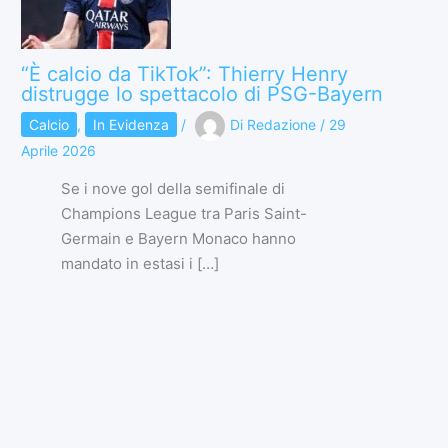
“È calcio da TikTok”: Thierry Henry
distrugge lo spettacolo di PSG-Bayern
Calcio
,
In Evidenza
/
Di
Redazione
/
29
Aprile 2026
Se i nove gol della semifinale di
Champions League tra Paris Saint-
Germain e Bayern Monaco hanno
mandato in estasi i […]