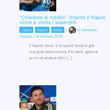
“Chiedete ai medici”. Intanto il Napoli
vince e conta i superstiti
Calcio
,
Napoli
,
Slider
/
Di
Salvatore
Sannino
/
18 Gennaio 2026
Il Napoli vince. E di questi tempi è già
una gran bella notizia. Poi però, appena
provi ad andare oltre […]