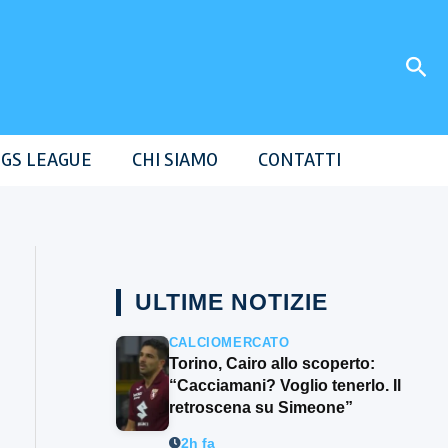
Cer
GS LEAGUE
CHI SIAMO
CONTATTI
ULTIME NOTIZIE
CALCIOMERCATO
Torino, Cairo allo scoperto:
“Cacciamani? Voglio tenerlo. Il
retroscena su Simeone”
2h fa