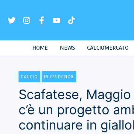
Vai
al
contenuto
HOME
NEWS
CALCIOMERCATO
CALCIO
IN EVIDENZA
Scafatese, Maggio 
c’è un progetto amb
continuare in giallo