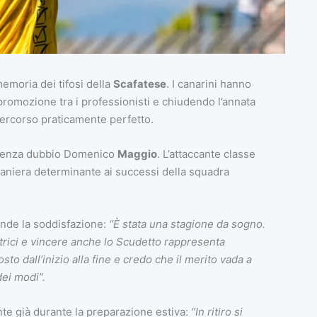
emoria dei tifosi della
Scafatese
. I canarini hanno
promozione tra i professionisti e chiudendo l’annata
percorso praticamente perfetto.
to senza dubbio Domenico
Maggio
. L’attaccante classe
 maniera determinante ai successi della squadra
onde la soddisfazione:
“È stata una stagione da sogno.
trici e vincere anche lo Scudetto rappresenta
o dall’inizio alla fine e credo che il merito vada a
ei modi”.
te già durante la preparazione estiva:
“In ritiro si