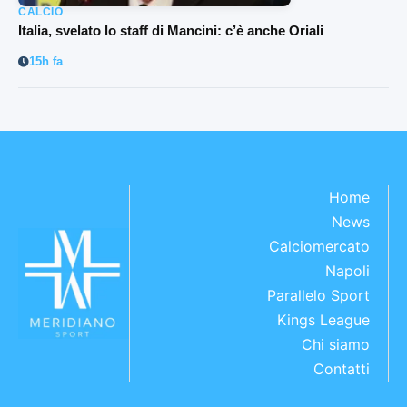
CALCIO
Italia, svelato lo staff di Mancini: c’è anche Oriali
15h fa
Home
News
Calciomercato
Napoli
Parallelo Sport
Kings League
Chi siamo
Contatti