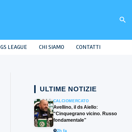
Cer
GS LEAGUE
CHI SIAMO
CONTATTI
ULTIME NOTIZIE
CALCIOMERCATO
Avellino, il ds Aiello:
“Cinquegrano vicino. Russo
fondamentale”
2h fa