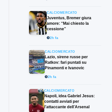
CALCIOMERCATO
Juventus, Bremer giura
amore: “Mai chiesto la
cessione”
2h fa
CALCIOMERCATO
Lazio, sirene russe per
Ratkov: fari puntati su
Pinamonti e Ivanovic
2h fa
CALCIOMERCATO
Napoli, idea Gabriel Jesus:
contatti avviati per
l’attaccante dell’Arsenal