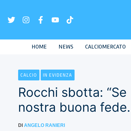
Vai
al
contenuto
HOME
NEWS
CALCIOMERCATO
CALCIO
IN EVIDENZA
Rocchi sbotta: “Se 
nostra buona fede
DI
ANGELO RANIERI