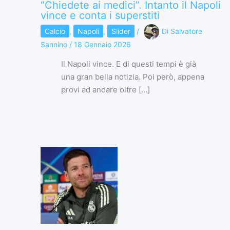
“Chiedete ai medici”. Intanto il Napoli
vince e conta i superstiti
Calcio
,
Napoli
,
Slider
/
Di
Salvatore
Sannino
/
18 Gennaio 2026
Il Napoli vince. E di questi tempi è già
una gran bella notizia. Poi però, appena
provi ad andare oltre […]