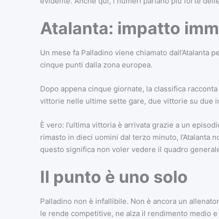
evidente. Anche qui, i numeri parlano più forte delle
Atalanta: impatto imm
Un mese fa Palladino viene chiamato dall’Atalanta per
cinque punti dalla zona europea.
Dopo appena cinque giornate, la classifica racconta a
vittorie nelle ultime sette gare, due vittorie su du
È vero: l’ultima vittoria è arrivata grazie a un episo
rimasto in dieci uomini dal terzo minuto, l’Atalanta 
questo significa non voler vedere il quadro general
Il punto è uno solo
Palladino non è infallibile. Non è ancora un allenato
le rende competitive, ne alza il rendimento medio e 