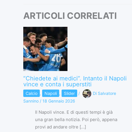
ARTICOLI CORRELATI
“Chiedete ai medici”. Intanto il Napoli
vince e conta i superstiti
Calcio
,
Napoli
,
Slider
/
Di
Salvatore
Sannino
/
18 Gennaio 2026
Il Napoli vince. E di questi tempi è già
una gran bella notizia. Poi però, appena
provi ad andare oltre […]