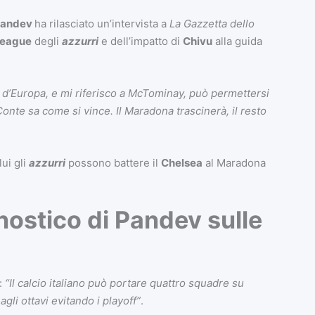
Pandev
ha rilasciato un’intervista a
La Gazzetta dello
League
degli
azzurri
e dell’impatto di
Chivu
alla guida
ti d’Europa, e mi riferisco a McTominay, può permettersi
onte sa come si vince. Il Maradona trascinerà, il resto
lui gli
azzurri
possono battere il
Chelsea
al Maradona
onostico di Pandev sulle
:
“Il calcio italiano può portare quattro squadre su
gli ottavi evitando i playoff”
.