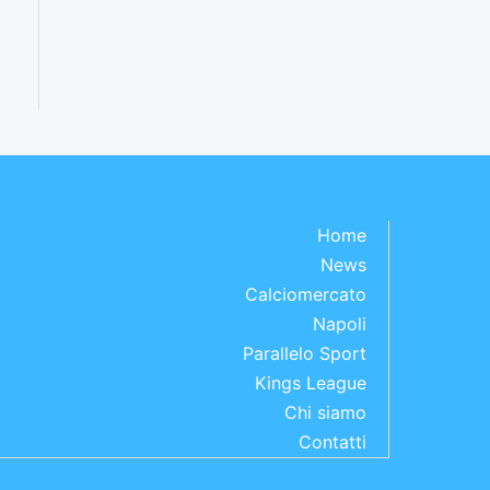
Home
News
Calciomercato
Napoli
Parallelo Sport
Kings League
Chi siamo
Contatti