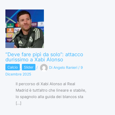
“Deve fare pipì da solo”: attacco
durissimo a Xabi Alonso
Calcio
,
Slider
/
Di
Angelo Ranieri
/
9
Dicembre 2025
Il percorso di Xabi Alonso al Real
Madrid è tutt’altro che lineare e stabile,
lo spagnolo alla guida dei blancos sta
[…]