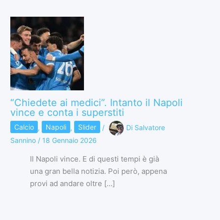
“Chiedete ai medici”. Intanto il Napoli
vince e conta i superstiti
Calcio
,
Napoli
,
Slider
/
Di
Salvatore
Sannino
/
18 Gennaio 2026
Il Napoli vince. E di questi tempi è già
una gran bella notizia. Poi però, appena
provi ad andare oltre […]