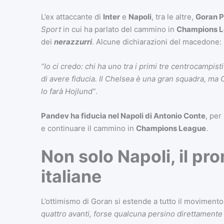
L’ex attaccante di
Inter
e
Napoli
, tra le altre,
Goran 
Sport
in cui ha parlato del cammino in
Champions 
dei
nerazzurri
. Alcune dichiarazioni del macedone:
“Io ci credo: chi ha uno tra i primi tre centrocampis
di avere fiducia. Il Chelsea è una gran squadra, ma C
lo farà Hojlund”
.
Pandev
ha fiducia nel Napoli di Antonio Conte
, per 
e continuare il cammino in
Champions League
.
Non solo Napoli, il pr
italiane
L’ottimismo di Goran si estende a tutto il movimento
quattro avanti, forse qualcuna persino direttamente a