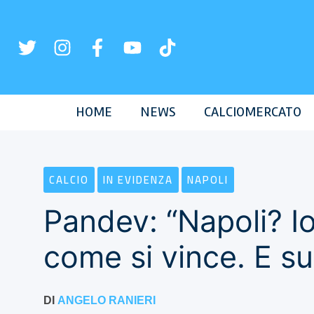
Vai
al
contenuto
HOME
NEWS
CALCIOMERCATO
CALCIO
IN EVIDENZA
NAPOLI
Pandev: “Napoli? Io
come si vince. E sul
DI
ANGELO RANIERI