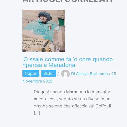
‘O ssaje comme fa ‘o core quando
ripensa a Maradona
Napoli
,
Slider
/
Di
Alessia Bartiromo
/
25
Novembre 2025
Diego Armando Maradona lo immagino
ancora così, seduto su un divano in un
grande salone che affaccia sul Golfo di
[…]