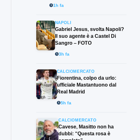
1h fa
NAPOLI
Gabriel Jesus, svolta Napoli?
Il suo agente è a Castel Di
Sangro – FOTO
3h fa
CALCIOMERCATO
Fiorentina, colpo da urlo:
ufficiale Mastantuono dal
Real Madrid
5h fa
CALCIOMERCATO
Cavese, Masitto non ha
dubbi: “Questa rosa è