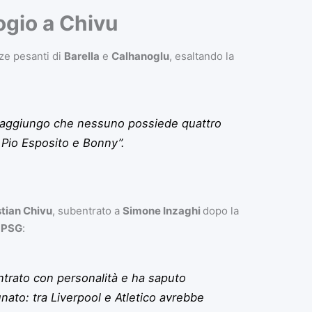
logio a Chivu
ze pesanti di
Barella
e
Calhanoglu
, esaltando la
 E aggiungo che nessuno possiede quattro
, Pio Esposito e Bonny”
.
stian Chivu
, subentrato a
Simone Inzaghi
dopo la
l
PSG
:
ntrato con personalità e ha saputo
unato: tra Liverpool e Atletico avrebbe