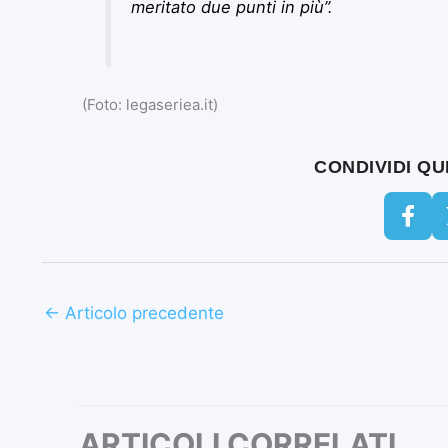
meritato due punti in più”
.
(Foto: legaseriea.it)
CONDIVIDI Q
←
Articolo precedente
ARTICOLI CORRELATI